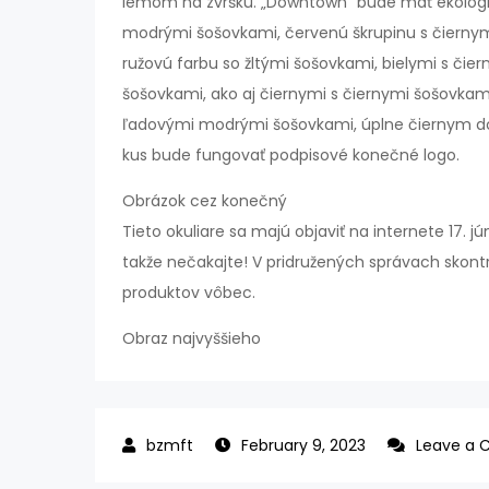
lemom na zvršku. „Downtown“ bude mať ekologic
modrými šošovkami, červenú škrupinu s čiernym
ružovú farbu so žltými šošovkami, bielymi s či
šošovkami, ako aj čiernymi s čiernymi šošovkami
ľadovými modrými šošovkami, úplne čiernym do
kus bude fungovať podpisové konečné logo.
Obrázok cez konečný
Tieto okuliare sa majú objaviť na internete 17. j
takže nečakajte! V pridružených správach skon
produktov vôbec.
Obraz najvyššieho
February 9, 2023
Leave a