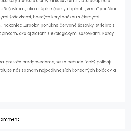
kú korytnačku s čiernymi šošovkami, zlatú škrupinu s
i šošovkami, ako aj úplne čierny doplnok. „Vega“ ponúkne
ernymi šošovkami, hnedým korytnačkou s čiernymi
. Nakoniec „Brooks“ ponúkne červené šošovky, striebro s
plnkom, ako aj zlatom s ekologickými šošovkami. Každý
úna, pretože predpovedáme, že to nebude ľahký policajt, ​​
trolujte náš zoznam najpodivnejších konečných koláčov a
on
 Comment
Blokujte