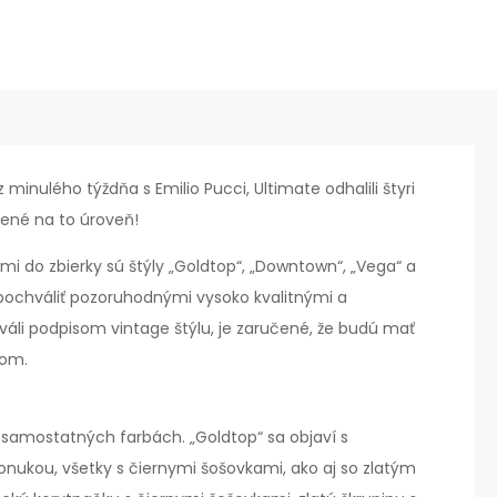
minulého týždňa s Emilio Pucci, Ultimate odhalili štyri
avené na to úroveň!
 do zbierky sú štýly „Goldtop“, „Downtown“, „Vega“ a
pochváliť pozoruhodnými vysoko kvalitnými a
váli podpisom vintage štýlu, je zaručené, že budú mať
tom.
 samostatných farbách. „Goldtop“ sa objaví s
onukou, všetky s čiernymi šošovkami, ako aj so zlatým