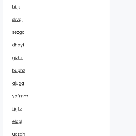
hbjii
skvgi
sezgc
dhayf
gizhk
buphz
gjugg
yafmm
tjgfv
elogl
udzqh