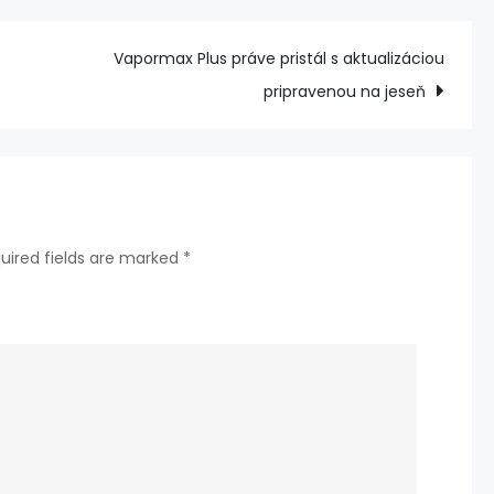
nenávisti
kolekciou
Vapormax Plus práve pristál s aktualizáciou
Supreme
pripravenou na jeseň
Jar
2021
Sun
Glasses
Collection
uired fields are marked
*