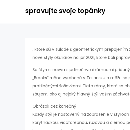
Skip
spravujte svoje topánky
to
content
, ktoré sú v súlade s geometrickým prepojením z 
nové štýly okuliarov na jar 2021, ktoré boli pripr
So štyrmi novými jedinečnými rámcami pridanými
„Brooks“ ručne vyrábané v Taliansku a môžu sa 
protilečnými šošovkami. Tieto rámy, ktoré sa ch
záujem, ako aj nejaký hlavný štýl vašim záchva
Obrázok cez konečný
Každý štýl je nastavený na zobrazenie v štyroch
korytnačkou, viacfarebnou, ružovou a čiernou p