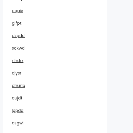
cqaiv
gifpt
dzpdd
sckwd
nhdrx
qlysr
ahunb
cujdt
lppdd
asgwl