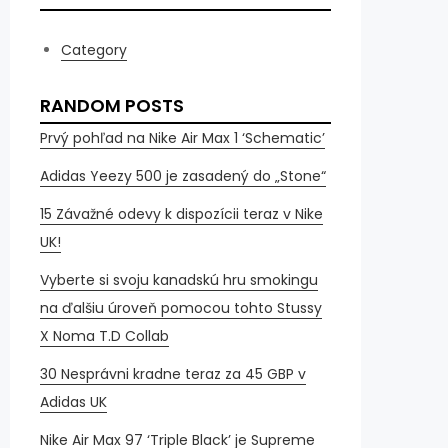
Category
RANDOM POSTS
Prvý pohľad na Nike Air Max 1 ‘Schematic’
Adidas Yeezy 500 je zasadený do „Stone“
15 Závažné odevy k dispozícii teraz v Nike
UK!
Vyberte si svoju kanadskú hru smokingu
na ďalšiu úroveň pomocou tohto Stussy
X Noma T.D Collab
30 Nesprávni kradne teraz za 45 GBP v
Adidas UK
Nike Air Max 97 ‘Triple Black’ je Supreme