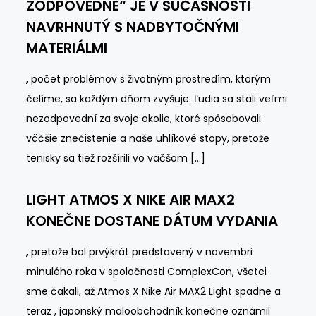
ZODPOVEDNE“ JE V SÚČASNOSTI
NAVRHNUTÝ S NADBYTOČNÝMI
MATERIÁLMI
, počet problémov s životným prostredím, ktorým
čelíme, sa každým dňom zvyšuje. Ľudia sa stali veľmi
nezodpovední za svoje okolie, ktoré spôsobovali
väčšie znečistenie a naše uhlíkové stopy, pretože
tenisky sa tiež rozšírili vo väčšom […]
LIGHT ATMOS X NIKE AIR MAX2
KONEČNE DOSTANE DÁTUM VYDANIA
, pretože bol prvýkrát predstavený v novembri
minulého roka v spoločnosti ComplexCon, všetci
sme čakali, až Atmos X Nike Air MAX2 Light spadne a
teraz , japonský maloobchodník konečne oznámil