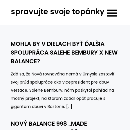
Skip
spravujte svoje topánky
to
content
MOHLA BY V DIELACH BYŤ ĎALŠIA
SPOLUPRÁCA SALEHE BEMBURY X NEW
BALANCE?
Zdá sa, že Nová rovnováha nemá v úmysle zastaviť
svoj prúd spolupráce ako viceprezident pre obuv
Versace, Salehe Bembury, nám poskytol pohľad na
možný projekt, na ktorom zatiaľ opäť pracuje s
gigantom obuvi v Bostone. […]
NOVÝ BALANCE 998 „MADE